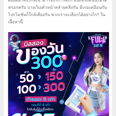
ตั้งแต่นาทีแรกที่เข้ามาใช้บริการล่ะก็ มันเช็กแค่นั้นไม่ได้
หรอกครับ บางเว็บเค้าหน้าคล้ายคลึงกัน มีเกมเหมือนกัน
โปรโมชันก็ใกล้เคียงกัน พวกเราจะเลือกได้อย่างไร? ใน
เนื้อหานี้