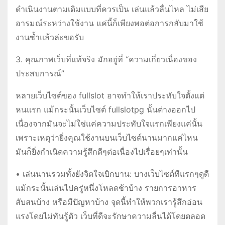
ดำเนินงานตามเดิมแบบที่ควรเป็น เล่นแล้วลื่นไหล ไม่เสีย
อารมณ์ระหว่างใช้งาน แค่นี้ก็เพียงพอต่อการกลับมาใช้
งานซ้ำแล้วล่ะขอรับ
3. คุณภาพเว็บที่แท้จริง มักอยู่ที่ “ความเกี่ยวเนื่องของ
ประสบการณ์”
หลายเว็บไซต์ของ fullslot อาจทำให้เราประทับใจตั้งแต่
หนแรก แม้กระนั้นเว็บไซต์ fullslotpg นั้นต่างออกไป
เนื่องจากมันจะไม่ใช่แค่ความประทับใจแรกเพียงแค่นั้น
เพราะเหตุว่ายิ่งคุณใช้งานบนเว็บไซต์นานมากแค่ไหน
มันก็ยิ่งกำเนิดความรู้สึกดีๆต่อเนื่องไปเรื่อยๆเท่านั้น
• เล่นนานรวมทั้งยังจิตใจเบิกบาน: บางเว็บไซต์ทีแรกๆดูดี
แม้กระนั้นเล่นไปครู่หนึ่งโหลดช้าบ้าง รายการอาหาร
สับสนบ้าง หรือมีปัญหาบ้าง จุดนี้ทำให้พวกเรารู้สึกอ่อน
แรงโดยไม่ทันรู้ตัว เว็บที่ดีจะรักษาความลื่นได้โดยตลอด