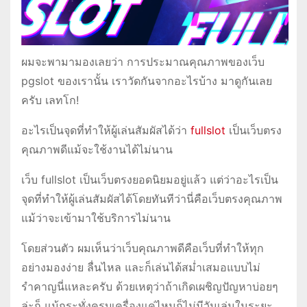
ผมจะพามามองเลยว่า การประมาณคุณภาพของเว็บ
pgslot ของเรานั้น เราวัดกันจากอะไรบ้าง มาดูกันเลย
ครับ เลทโก!
อะไรเป็นจุดที่ทำให้ผู้เล่นสัมผัสได้ว่า
fullslot
เป็นเว็บตรง
คุณภาพดีแม้จะใช้งานได้ไม่นาน
เว็บ fullslot เป็นเว็บตรงยอดนิยมอยู่แล้ว แต่ว่าอะไรเป็น
จุดที่ทำให้ผู้เล่นสัมผัสได้โดยทันทีว่านี่คือเว็บตรงคุณภาพ
แม้ว่าจะเข้ามาใช้บริการไม่นาน
โดยส่วนตัว ผมเห็นว่าเว็บคุณภาพดีคือเว็บที่ทำให้ทุก
อย่างมองง่าย ลื่นไหล และก็เล่นได้สม่ำเสมอแบบไม่
รำคาญนี่แหละครับ ด้วยเหตุว่าถ้าเกิดเผชิญปัญหาบ่อยๆ
ล่ะก็ แม้กระทั่งครบเครื่องแค่ไหนก็ไม่มีวันเล่นในระยะ