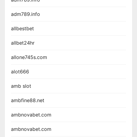
adm789.info
allbestbet
allbet24hr
allone745s.com
alot666
amb slot
ambfine88.net
ambnovabet.com
ambnovabet.com