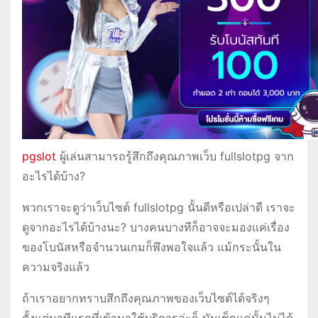
pgslot
ผู้เล่นสามารถรู้สึกถึงคุณภาพเว็บ fullslotpg จาก
อะไรได้บ้าง?
พวกเราจะดูว่าเว็บไซต์ fullslotpg นั้นดีหรือเปล่าดี เราจะ
ดูจากอะไรได้บ้างนะ? บางคนบางทีก็อาจจะมองแค่เรื่อง
ของโบนัสหรือจำนวนเกมก็พึงพอใจแล้ว แม้กระนั้นใน
ความจริงแล้ว
ถ้าเราอยากทราบสึกถึงคุณภาพของเว็บไซต์ได้จริงๆ