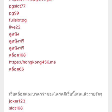
pgslot77
pg99
fullslotpg
live22
ดูหนัง
ดูหนังฟรี
ดูหนังฟรี
สล็อต168
https://hongkong456.me
สล็อต66
เว็บสล็อตและบาคาร่าของโครตดีเว็บนี้เล่นแล้วรวยจัดๆ
joker123
slot168