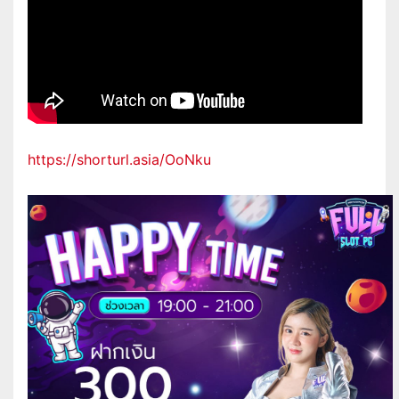
https://shorturl.asia/OoNku