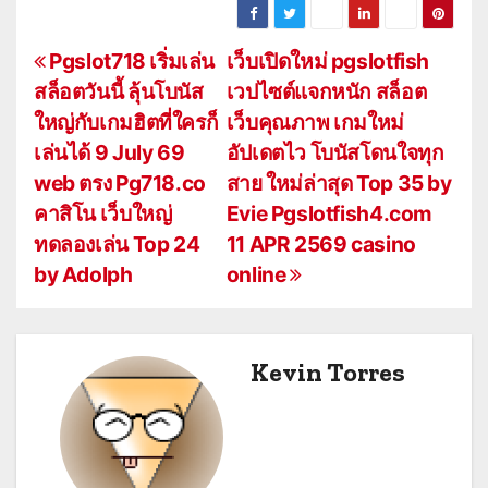
แ
Pgslot718 เริ่มเล่น
เว็บเปิดใหม่ pgslotfish
สล็อตวันนี้ ลุ้นโบนัส
เวปไซต์แจกหนัก สล็อต
น
ใหญ่กับเกมฮิตที่ใครก็
เว็บคุณภาพ เกมใหม่
ะ
เล่นได้ 9 July 69
อัปเดตไว โบนัสโดนใจทุก
web ตรง Pg718.co
สาย ใหม่ล่าสุด Top 35 by
แ
คาสิโน เว็บใหญ่
Evie Pgslotfish4.com
น
ทดลองเล่น Top 24
11 APR 2569 casino
by Adolph
online
ว
เ
รื่
Kevin Torres
อ
ง