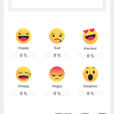
Happy
Sad
Excited
0
%
0
%
0
%
Sleepy
Angry
Surprise
0
%
0
%
0
%