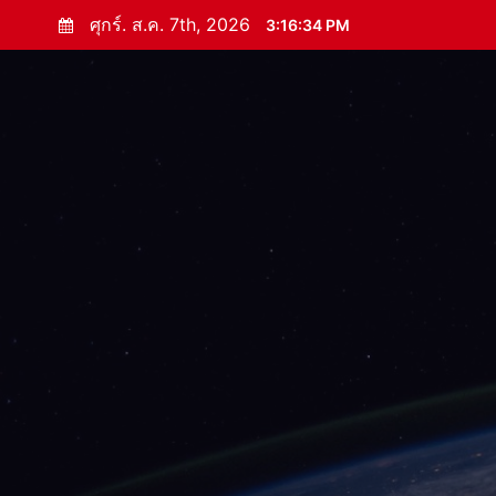
S
ศุกร์. ส.ค. 7th, 2026
3:16:35 PM
k
i
p
t
o
c
o
n
t
e
n
t