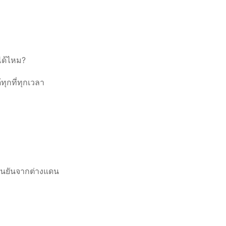
ได้ไหม?
ทุกที่ทุกเวลา
ยืนยันจากต่างแดน