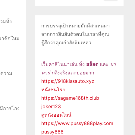
วมทั้ง
การบรรลุเป้าหมายมักมีสาเหตุมา
จากการยืนยันตัวตนในเวลาที่คุณ
มาชิกใหม่
รู้สึกว่าคุณกำลังล้มเหลว
เว็บคาสิโนน่าเล่น ทั้ง
สล็อต
และ
บา
คาร่า
ตึงจริงแตกบ่อยมาก
ย ความ
https://918kissauto.xyz
หนังชนโรง
https://sagame168th.club
joker123
่มีการโกง
ดูหนังออนไลน์
https://www.pussy888play.com
pussy888