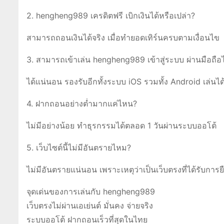
2. hengheng989 เครดิตฟรี เบิกเงินได้หรือเปล่า?
สามารถถอนเงินได้จริง เมื่อทำยอดเทิร์นครบตามเงื่อนไข
3. สามารถเข้าเล่น hengheng989 เข้าสู่ระบบ ผ่านมือถือ
ได้แน่นอน รองรับอีกทั้งระบบ iOS รวมทั้ง Android เล่นได้
4. ฝากถอนอย่างต่ำมากแค่ไหน?
ไม่มีอย่างน้อย ทำธุรกรรมได้ตลอด 1 วันผ่านระบบออโต้
5. เว็บไซต์นี้ไม่มีอันตรายไหม?
ไม่มีอันตรายแน่นอน เพราะเหตุว่าเป็นเว็บตรงที่ได้รับการ
จุดเด่นของการเล่นกับ hengheng989
เว็บตรงไม่ผ่านเอเย่นต์ มั่นคง จ่ายจริง
ระบบออโต้ ฝากถอนเร็วที่สุดในไทย