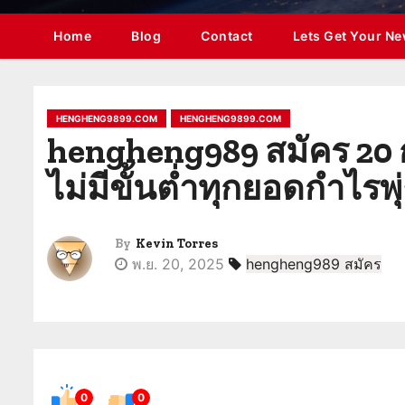
Home
Blog
Contact
Lets Get Your Ne
HENGHENG9899.COM
HENGHENG9899.COM
hengheng989 สมัคร 20 
ไม่มีขั้นต่ำทุกยอดกำไรพ
By
Kevin Torres
พ.ย. 20, 2025
hengheng989 สมัคร
0
0