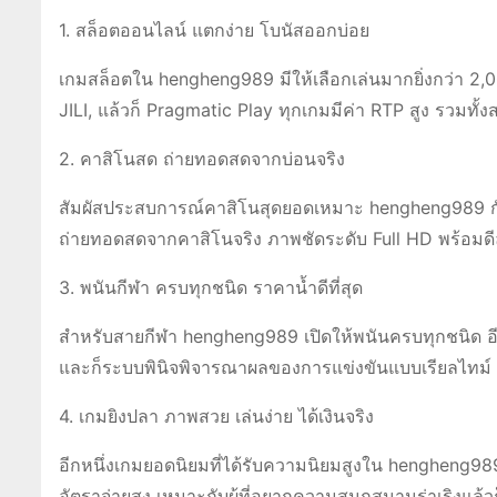
1. สล็อตออนไลน์ แตกง่าย โบนัสออกบ่อย
เกมสล็อตใน hengheng989 มีให้เลือกเล่นมากยิ่งกว่า 2,
JILI, แล้วก็ Pragmatic Play ทุกเกมมีค่า RTP สูง รวมท
2. คาสิโนสด ถ่ายทอดสดจากบ่อนจริง
สัมผัสประสบการณ์คาสิโนสุดยอดเหมาะ hengheng989 กับเก
ถ่ายทอดสดจากคาสิโนจริง ภาพชัดระดับ Full HD พร้อมดี
3. พนันกีฬา ครบทุกชนิด ราคาน้ำดีที่สุด
สำหรับสายกีฬา hengheng989 เปิดให้พนันครบทุกชนิด อีก
และก็ระบบพินิจพิจารณาผลของการแข่งขันแบบเรียลไทม์ เพ
4. เกมยิงปลา ภาพสวย เล่นง่าย ได้เงินจริง
อีกหนึ่งเกมยอดนิยมที่ได้รับความนิยมสูงใน hengheng98
อัตราจ่ายสูง เหมาะกับผู้ที่อยากความสนุกสนานร่าเริงแล