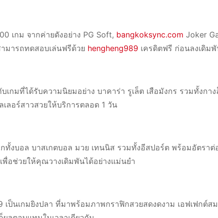
000 เกม จากค่ายดังอย่าง PG Soft,
bangkoksync.com
Joker Ga
ั้งสามารถทดสอบเล่นฟรีด้วย
hengheng989
เครดิตฟรี ก่อนลงเดิมพั
มที่ได้รับความนิยมอย่าง บาคาร่า รูเล็ต เสือมังกร รวมทั้งกาง
ลเลอร์สาวสวยให้บริการตลอด 1 วัน
ทั้งบอล บาสเกตบอล มวย เทนนิส รวมทั้งอีสปอร์ต พร้อมอัตราต่อร
ื่อช่วยให้คุณวางเดิมพันได้อย่างแม่นยำ
9 เป็นเกมยิงปลา ที่มาพร้อมภาพกราฟิกสวยสดงดงาม เอฟเฟกต์สมจ
้วก็ผลตอบแทนในเวลาเดียวกัน