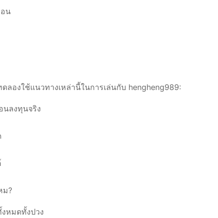
ก่อน
ทดลองใช้แนวทางเหล่านี้ในการเล่นกับ hengheng989:
่อนลงทุนจริง
ด
์
ไหม?
ั้งหมดทั้งปวง