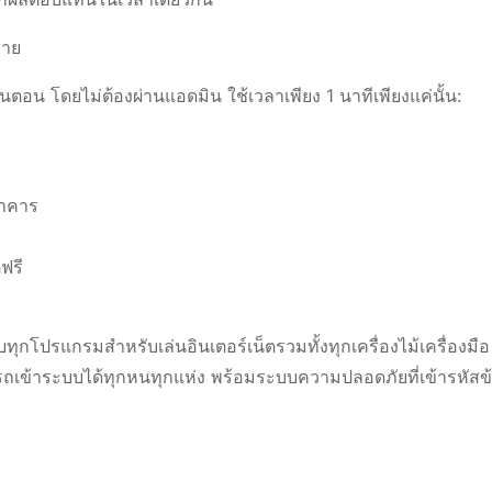
ราย
นตอน โดยไม่ต้องผ่านแอดมิน ใช้เวลาเพียง 1 นาทีเพียงแค่นั้น:
นาคาร
ฟรี
โปรแกรมสำหรับเล่นอินเตอร์เน็ตรวมทั้งทุกเครื่องไม้เครื่องมือ 
มารถเข้าระบบได้ทุกหนทุกแห่ง พร้อมระบบความปลอดภัยที่เข้ารหัสข