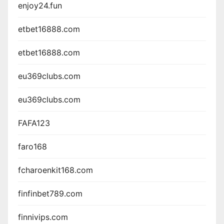
enjoy24.fun
etbet16888.com
etbet16888.com
eu369clubs.com
eu369clubs.com
FAFA123
faro168
fcharoenkit168.com
finfinbet789.com
finnivips.com