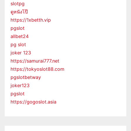
slotpg
ดูหนังโป๊
https://1xbetth.vip
pgslot
allbet24
pg slot
joker 123
https://samurai777.net
https://tokyoslot88.com
pgslotbetway
joker123
pgslot
https://gogoslot.asia