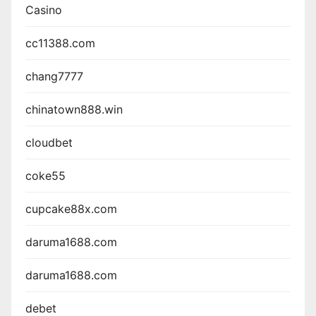
Casino
cc11388.com
chang7777
chinatown888.win
cloudbet
coke55
cupcake88x.com
daruma1688.com
daruma1688.com
debet