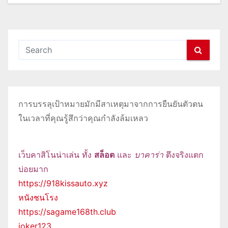
การบรรลุเป้าหมายมักมีสาเหตุมาจากการยืนยันตัวตน
ในเวลาที่คุณรู้สึกว่าคุณกำลังล้มเหลว
เว็บคาสิโนน่าเล่น ทั้ง
สล็อต
และ
บาคาร่า
ตึงจริงแตก
บ่อยมาก
https://918kissauto.xyz
หนังชนโรง
https://sagame168th.club
joker123