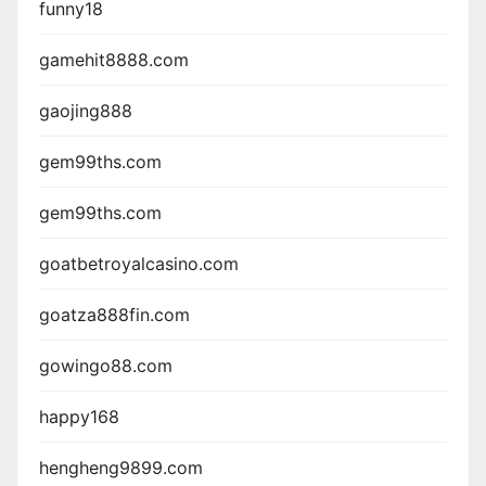
funny18
gamehit8888.com
gaojing888
gem99ths.com
gem99ths.com
goatbetroyalcasino.com
goatza888fin.com
gowingo88.com
happy168
hengheng9899.com