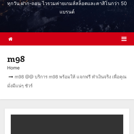
ทุกวัน ฝาก-ถอน ไวรวมค่ายเกมส์สล็อตและคาสิโนกว่า 50
แบรนด์
m98
Home
m98 @@ บริการ m98 พร้อมให้ แจกฟรี ทำเงินจริง เพื่อคุณ
มั่งมีแน่ๆ ชัวร์