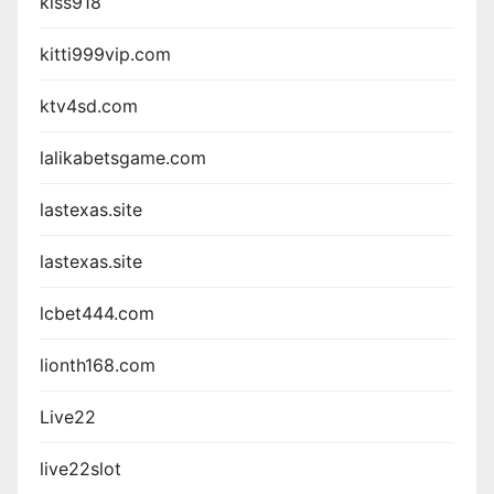
kiss918
kitti999vip.com
ktv4sd.com
lalikabetsgame.com
lastexas.site
lastexas.site
lcbet444.com
lionth168.com
Live22
live22slot