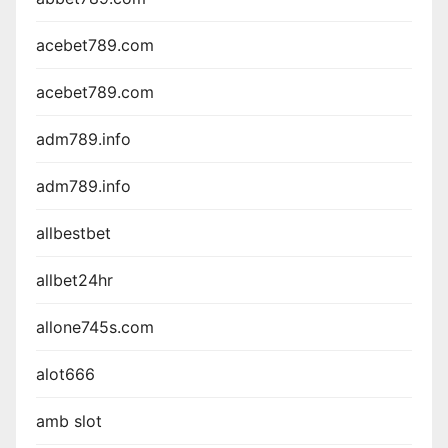
acebet789.com
acebet789.com
adm789.info
adm789.info
allbestbet
allbet24hr
allone745s.com
alot666
amb slot