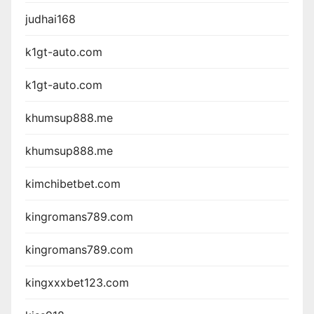
judhai168
k1gt-auto.com
k1gt-auto.com
khumsup888.me
khumsup888.me
kimchibetbet.com
kingromans789.com
kingromans789.com
kingxxxbet123.com