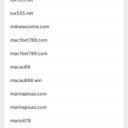
lux555.net
m4newonline.com
mac1bet789.com
mac1bet789.com
macau69
macau888.win
marinapluss.com
marinapluss.com
mario678