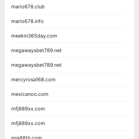
mario678.club
mario678.info
meekin365day.com
megawaysbet789.net
megawaysbet789.net
mercyrosa168.com
mexicanoo.com
mfj889xx.com
mfj889xx.com
mia88th.com