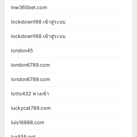
lnw365bet.com
lockdown168 เข้าสู่ระบบ
lockdown168 เข้าสู่ระบบ
london45
london6789.com
london6789.com
lotto432 ทางเข้า
luckycat789.com
luis16888.com
lux555.net