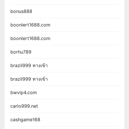
bonus888
boonlert1688.com
boonlert1688.com
borhu789
brazil999 ทางเข้า
brazil999 ทางเข้า
bwvip4.com
carlo999.net
cashgame168