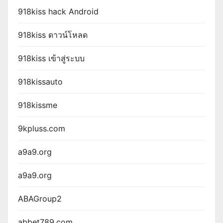
918kiss hack Android
918kiss ดาวน์โหลด
918kiss เข้าสู่ระบบ
918kissauto
918kissme
9kpluss.com
a9a9.org
a9a9.org
ABAGroup2
abbet789.com