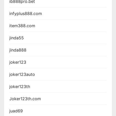
ib888pro.bet
infyplus888.com
item388.com
jinda55
jinda888
joker123
joker123auto
joker123th
Joker123th.com
juad69