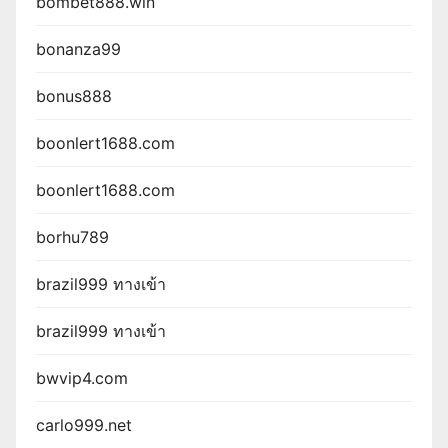
bombet888.win
bonanza99
bonus888
boonlert1688.com
boonlert1688.com
borhu789
brazil999 ทางเข้า
brazil999 ทางเข้า
bwvip4.com
carlo999.net