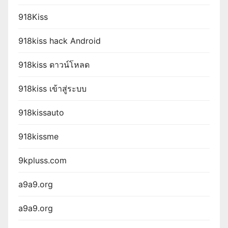
918Kiss
918kiss hack Android
918kiss ดาวน์โหลด
918kiss เข้าสู่ระบบ
918kissauto
918kissme
9kpluss.com
a9a9.org
a9a9.org