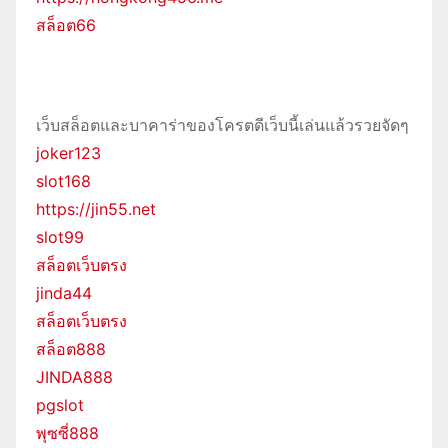
สล็อต66
เว็บสล็อตและบาคาร่าของโครตดีเว็บนี้เล่นแล้วรวยจัดๆ
joker123
slot168
https://jin55.net
slot99
สล็อตเว็บตรง
jinda44
สล็อตเว็บตรง
สล็อต888
JINDA888
pgslot
พุซซี่888