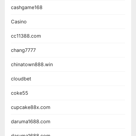
cashgame168
Casino
cc11388.com
chang7777
chinatown888.win
cloudbet
coke55
cupcake88x.com
daruma1688.com
daruma1688.com