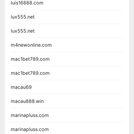
luis16888.com
lux555.net
lux555.net
m4newonline.com
mac1bet789.com
mac1bet789.com
macau69
macau888.win
marinapluss.com
marinapluss.com