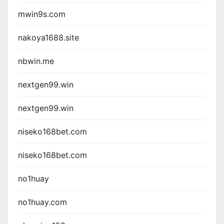
mwin9s.com
nakoya1688.site
nbwin.me
nextgen99.win
nextgen99.win
niseko168bet.com
niseko168bet.com
no1huay
no1huay.com