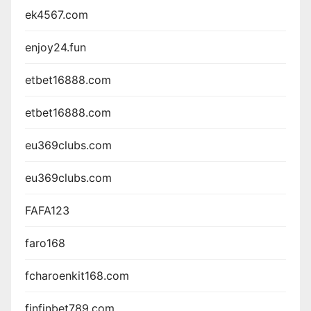
ek4567.com
enjoy24.fun
etbet16888.com
etbet16888.com
eu369clubs.com
eu369clubs.com
FAFA123
faro168
fcharoenkit168.com
finfinbet789.com