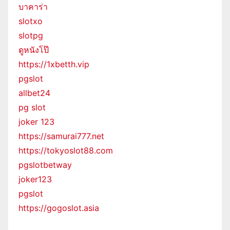
บาคาร่า
slotxo
slotpg
ดูหนังโป๊
https://1xbetth.vip
pgslot
allbet24
pg slot
joker 123
https://samurai777.net
https://tokyoslot88.com
pgslotbetway
joker123
pgslot
https://gogoslot.asia