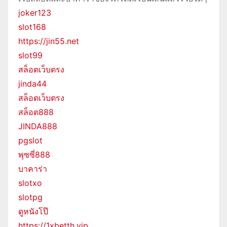
joker123
slot168
https://jin55.net
slot99
สล็อตเว็บตรง
jinda44
สล็อตเว็บตรง
สล็อต888
JINDA888
pgslot
พุซซี่888
บาคาร่า
slotxo
slotpg
ดูหนังโป๊
https://1xbetth.vip