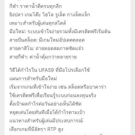
กีฬา ราคาน้ำดีครบทุกลีก
ยิงปลา เกมโต๊ะ ไฮโล รูเล็ต กางล็คแจ็ก
เหมาะสำหรับผู้เล่นทุกสไตล์
มือใหม่: ระบบเข้าใจง่ายรวมทั้งมีเครดิตฟรีเริ่มต้น
สายปั่นสล็อต: มีเกมใหม่อัปเดตตลอด
สายคาสิโน: ถ่ายทอดสดภาพชัดแจ๋ว
สายกีฬา: ค่าน้ำคุ้มกว่าหลายราย
วิธีได้กำไรใน UFAS9 ที่มือโปรเลือกใช้
แผนการสำหรับมือใหม่
เริ่มจากเกมที่เข้าใจง่าย เช่น สล็อตหรือบาคาร่า
ใช้เครดิตฟรีเพื่อเรียนรู้ระบบก่อนลงทุนจริง
ตั้งเป้าผลกำไรต่อวันอย่างเห็นได้ชัด
หยุดเล่นโดยทันทีเมื่อได้กำไรตามเป้า
แนวทางสำหรับผู้เล่นมีประสบการณ์
เลือกเกมที่มีอัตรา RTP สูง