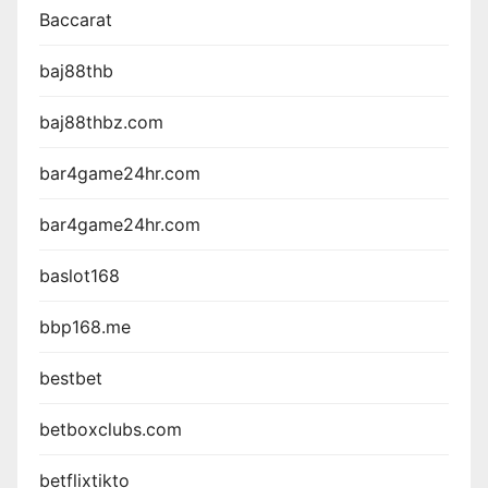
Baccarat
baj88thb
baj88thbz.com
bar4game24hr.com
bar4game24hr.com
baslot168
bbp168.me
bestbet
betboxclubs.com
betflixtikto