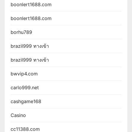
boonlert1688.com
boonlert1688.com
borhu789
brazil999 ทางเข้า
brazil999 ทางเข้า
bwvip4.com
carlo999.net
cashgame168
Casino
cc11388.com