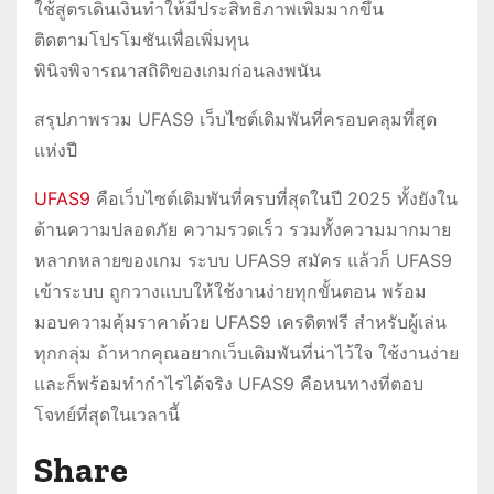
ใช้สูตรเดินเงินทำให้มีประสิทธิภาพเพิ่มมากขึ้น
ติดตามโปรโมชันเพื่อเพิ่มทุน
พินิจพิจารณาสถิติของเกมก่อนลงพนัน
สรุปภาพรวม UFAS9 เว็บไซต์เดิมพันที่ครอบคลุมที่สุด
แห่งปี
UFAS9
คือเว็บไซต์เดิมพันที่ครบที่สุดในปี 2025 ทั้งยังใน
ด้านความปลอดภัย ความรวดเร็ว รวมทั้งความมากมาย
หลากหลายของเกม ระบบ UFAS9 สมัคร แล้วก็ UFAS9
เข้าระบบ ถูกวางแบบให้ใช้งานง่ายทุกขั้นตอน พร้อม
มอบความคุ้มราคาด้วย UFAS9 เครดิตฟรี สำหรับผู้เล่น
ทุกกลุ่ม ถ้าหากคุณอยากเว็บเดิมพันที่น่าไว้ใจ ใช้งานง่าย
และก็พร้อมทำกำไรได้จริง UFAS9 คือหนทางที่ตอบ
โจทย์ที่สุดในเวลานี้
Share