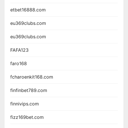
etbet16888.com
eu369clubs.com
eu369clubs.com
FAFA123
faro168
fcharoenkit168.com
finfinbet789.com
finnivips.com
fizz169bet.com