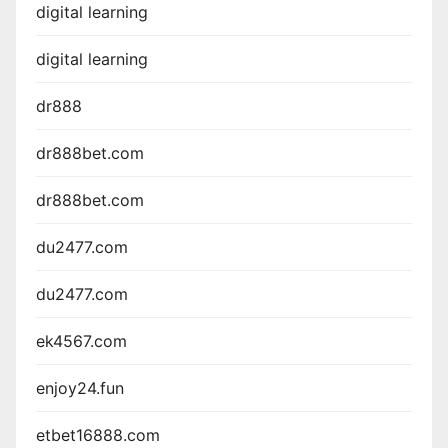
digital learning
digital learning
dr888
dr888bet.com
dr888bet.com
du2477.com
du2477.com
ek4567.com
enjoy24.fun
etbet16888.com