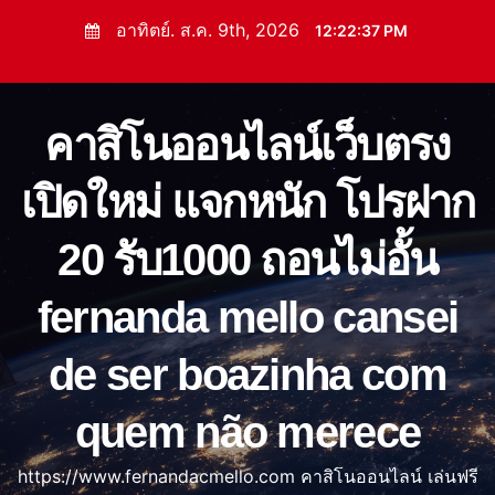
S
อาทิตย์. ส.ค. 9th, 2026
12:22:38 PM
k
i
p
คาสิโนออนไลน์เว็บตรง
t
o
เปิดใหม่ แจกหนัก โปรฝาก
c
o
20 รับ1000 ถอนไม่อั้น
n
t
fernanda mello cansei
e
n
de ser boazinha com
t
quem não merece
https://www.fernandacmello.com คาสิโนออนไลน์ เล่นฟรี