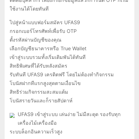
ติดต่อบุคลากร เพียงกรอกข้อมูลแล้วก็การันตี OTP ก็เริ่ม
ใช้งานได้โดยทันที
ไปสู่หน้าแบบฟอร์มสมัคร UFAS9
กรอกเบอร์โทรศัพท์เพื่อรับ OTP
ตั้งรหัสผ่านบัญชีของคุณ
เลือกบัญชีธนาคารหรือ True Wallet
เข้าสู่ระบบรวมทั้งเริ่มเดิมพันได้ทันที
สิทธิพิเศษที่ได้รับหลังสมัคร
รับทันที UFAS9 เครดิตฟรี โดยไม่ต้องทำกิจกรรม
โบนัสฝากทีแรกสูงสุดตามเงื่อนไข
สิทธิร่วมกิจกรรมสะสมแต้ม
โบนัสรายวันและก็รายสัปดาห์
UFAS9 เข้าสู่ระบบ เล่นง่าย ไม่มีสะดุด รองรับทุก
เครื่องไม้เครื่องมือ
ระบบล็อกอินความเร็วสูง