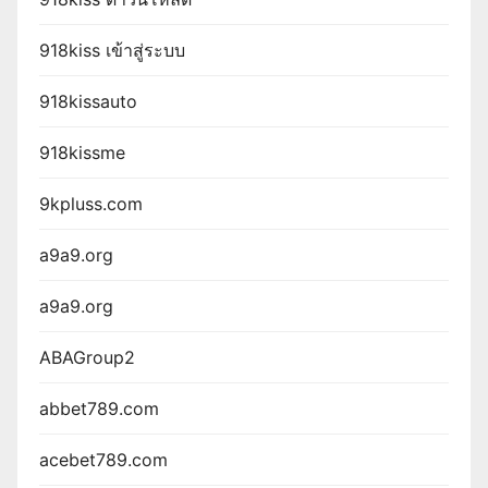
918kiss เข้าสู่ระบบ
918kissauto
918kissme
9kpluss.com
a9a9.org
a9a9.org
ABAGroup2
abbet789.com
acebet789.com