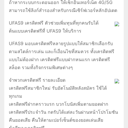
ถ้าหากระบบกระดอนออก ให้เช็กอินเทอร์เน็ต 4G/5G
สามารถใช้ลิงก์สำรองสำหรับกรณีเซิร์ฟเวอร์หลักอัปเดต
UFAS9 เครดิตฟรี ตัวช่วยเพิ่มทุนที่ทุกคนรับได้
ต้นแบบเครดิตฟรีที่ UFAS9 ให้บริการ
UFAS9 มอบเครดิตฟรีหลายรูปแบบให้สมาชิกเลือกรับ
ตามสไตล์การเล่น และก็เงื่อนไขที่สมควร ทั้งเครดิตฟรี
แบบไม่ต้องฝาก เครดิตฟรีแบบฝากหนแรก เครดิตฟรี
สล็อต รวมทั้งกิจกรรมพิเศษต่างๆ
จำพวกเครดิตฟรี รายละเอียด
เครดิตฟรีสมาชิกใหม่ รับอัตโนมัติหลังสมัคร ใช้ได้
ทุกเกม
เครดิตฟรีฝากคราวแรก บวกโบนัสเพิ่มตามยอดฝาก
เครดิตฟรีประจำวัน กดรับได้แต่ละวันผ่านหน้าโปรโมชัน
คืนยอดเสีย คืนให้ตามเปอร์เซ็นต์ของยอดเล่นเสีย