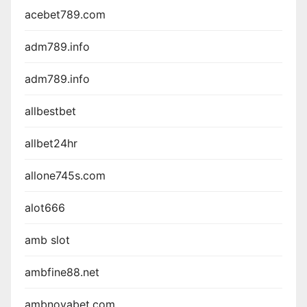
acebet789.com
adm789.info
adm789.info
allbestbet
allbet24hr
allone745s.com
alot666
amb slot
ambfine88.net
ambnovabet.com